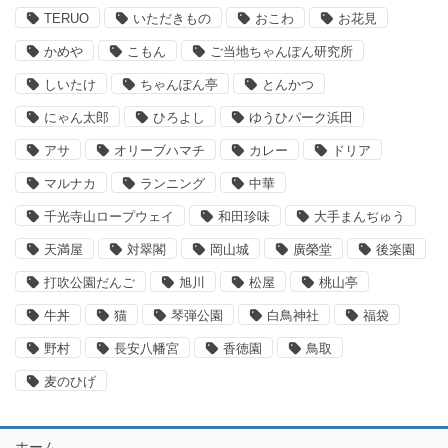
TERUO
いただきもの
おこわ
お花見
かめや
こもん
ご当地ちゃんぽん研究所
しいたけ
ちゃんぽん亭
とんかつ
にゃん太郎
ひろよし
ゆうひパーク浜田
アサ
オリーブハマチ
カレー
ドリア
マルナカ
ランニング
中華
千光寺山ロープウェイ
和田珍味
大手まんぢゅう
天満屋
対翠閣
岡山城
廣榮堂
後楽園
打吹公園だんご
旭川
松屋
桃山亭
牛丼
猫
琴弾公園
白鳥神社
福袋
野村
長安八幡宮
香徳園
鳥取
麦のひげ
ホーム