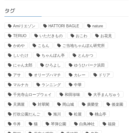
タグ
Amiリエゾン
HATTORI BAGLE
nature
TERUO
いただきもの
おこわ
お花見
かめや
こもん
ご当地ちゃんぽん研究所
しいたけ
ちゃんぽん亭
とんかつ
にゃん太郎
ひろよし
ゆうひパーク浜田
アサ
オリーブハマチ
カレー
ドリア
マルナカ
ランニング
中華
千光寺山ロープウェイ
和田珍味
大手まんぢゅう
天満屋
対翠閣
岡山城
廣榮堂
後楽園
打吹公園だんご
旭川
松屋
桃山亭
牛丼
猫
琴弾公園
白鳥神社
福袋