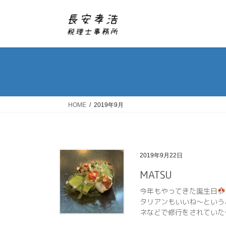
コ
ナ
ン
ビ
テ
ゲ
ン
ー
ツ
シ
へ
ョ
ス
ン
キ
に
ッ
移
HOME
2019年9月
プ
動
2019年9月22日
MATSU
今年もやってきた誕生日
タリアンもいいね〜という
ネなどで修行をされていたそ