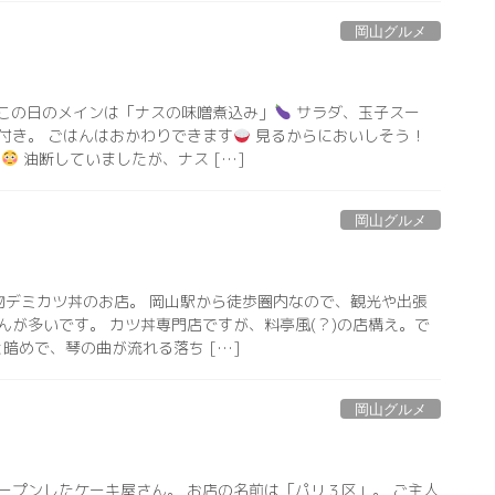
岡山グルメ
 この日のメインは「ナスの味噌煮込み」
サラダ、玉子スー
付き。 ごはんはおかわりできます
見るからにおいしそう！
〜
油断していましたが、ナス […]
岡山グルメ
名物デミカツ丼のお店。 岡山駅から徒歩圏内なので、観光や出張
んが多いです。 カツ丼専門店ですが、料亭風(？)の店構え。で
暗めで、琴の曲が流れる落ち […]
岡山グルメ
ープンしたケーキ屋さん。 お店の名前は「パリ３区」。 ご主人