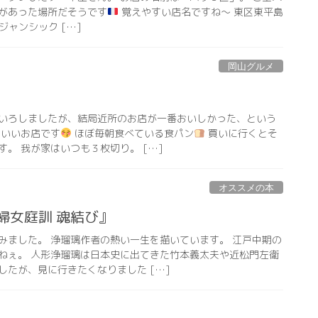
があった場所だそうです
覚えやすい店名ですね〜 東区東平島
（レジャンシック […]
岡山グルメ
いろしましたが、結局近所のお店が一番おいしかった、という
わいいお店です
ほぼ毎朝食べている食パン
買いに行くとそ
。 我が家はいつも３枚切り。 […]
オススメの本
婦女庭訓 魂結び』
みました。 浄瑠璃作者の熱い一生を描いています。 江戸中期の
ねぇ。 人形浄瑠璃は日本史に出てきた竹本義太夫や近松門左衛
したが、見に行きたくなりました […]