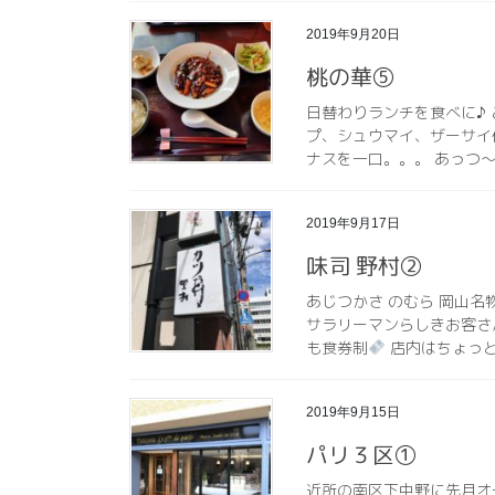
2019年9月20日
桃の華⑤
日替わりランチを食べに♪
プ、シュウマイ、ザーサイ
ナスを一口。。。 あっつ
2019年9月17日
味司 野村②
あじつかさ のむら 岡山
サラリーマンらしきお客さ
も食券制
店内はちょっと
2019年9月15日
パリ３区①
近所の南区下中野に先月オ