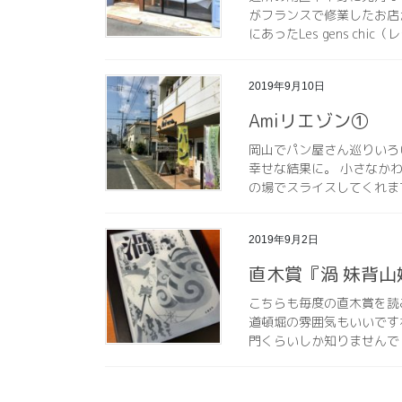
がフランスで修業したお店
にあったLes gens chic
2019年9月10日
Amiリエゾン①
岡山でパン屋さん巡りいろ
幸せな結果に。 小さなか
の場でスライスしてくれます
2019年9月2日
直木賞『渦 妹背山
こちらも毎度の直木賞を読
道頓堀の雰囲気もいいです
門くらいしか知りませんで