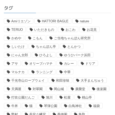
タグ
Amiリエゾン
HATTORI BAGLE
nature
TERUO
いただきもの
おこわ
お花見
かめや
こもん
ご当地ちゃんぽん研究所
しいたけ
ちゃんぽん亭
とんかつ
にゃん太郎
ひろよし
ゆうひパーク浜田
アサ
オリーブハマチ
カレー
ドリア
マルナカ
ランニング
中華
千光寺山ロープウェイ
和田珍味
大手まんぢゅう
天満屋
対翠閣
岡山城
廣榮堂
後楽園
打吹公園だんご
旭川
松屋
桃山亭
牛丼
猫
琴弾公園
白鳥神社
福袋
野村
長安八幡宮
香徳園
鳥取