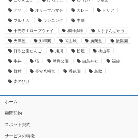
にゃん太郎
ひろよし
ゆうひパーク浜田
アサ
オリーブハマチ
カレー
ドリア
マルナカ
ランニング
中華
千光寺山ロープウェイ
和田珍味
大手まんぢゅう
天満屋
対翠閣
岡山城
廣榮堂
後楽園
打吹公園だんご
旭川
松屋
桃山亭
牛丼
猫
琴弾公園
白鳥神社
福袋
野村
長安八幡宮
香徳園
鳥取
麦のひげ
ホーム
顧問契約
スポット契約
サービスの特徴