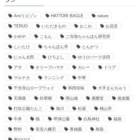
Amiリエゾン
HATTORI BAGLE
nature
TERUO
いただきもの
おこわ
お花見
かめや
こもん
ご当地ちゃんぽん研究所
しいたけ
ちゃんぽん亭
とんかつ
にゃん太郎
ひろよし
ゆうひパーク浜田
アサ
オリーブハマチ
カレー
ドリア
マルナカ
ランニング
中華
千光寺山ロープウェイ
和田珍味
大手まんぢゅう
天満屋
対翠閣
岡山城
廣榮堂
後楽園
打吹公園だんご
旭川
松屋
桃山亭
牛丼
猫
琴弾公園
白鳥神社
福袋
野村
長安八幡宮
香徳園
鳥取
麦のひげ