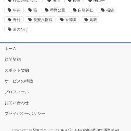
打吹公園だんご
旭川
松屋
桃山亭
牛丼
猫
琴弾公園
白鳥神社
福袋
野村
長安八幡宮
香徳園
鳥取
麦のひげ
ホーム
顧問契約
スポット契約
サービスの特徴
プロフィール
お問い合わせ
プライバシーポリシー
Copyright © 税理士とワインエキスパート|長安孝浩税理士事務所 All