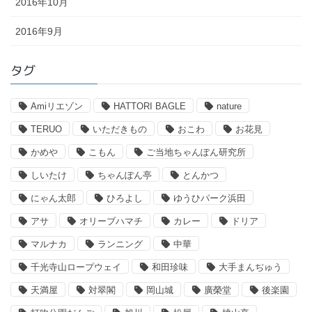
2016年10月
2016年9月
タグ
Amiリエゾン
HATTORI BAGLE
nature
TERUO
いただきもの
おこわ
お花見
かめや
こもん
ご当地ちゃんぽん研究所
しいたけ
ちゃんぽん亭
とんかつ
にゃん太郎
ひろよし
ゆうひパーク浜田
アサ
オリーブハマチ
カレー
ドリア
マルナカ
ランニング
中華
千光寺山ロープウェイ
和田珍味
大手まんぢゅう
天満屋
対翠閣
岡山城
廣榮堂
後楽園