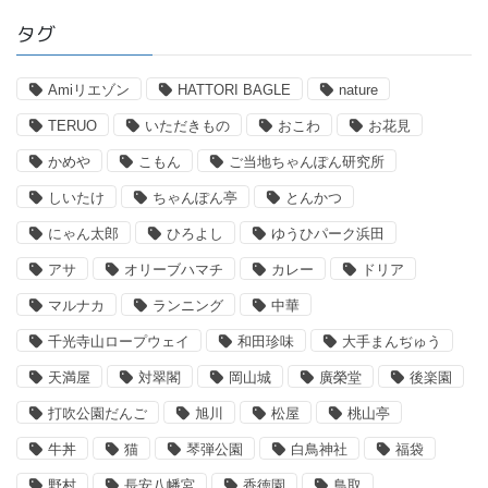
タグ
Amiリエゾン
HATTORI BAGLE
nature
TERUO
いただきもの
おこわ
お花見
かめや
こもん
ご当地ちゃんぽん研究所
しいたけ
ちゃんぽん亭
とんかつ
にゃん太郎
ひろよし
ゆうひパーク浜田
アサ
オリーブハマチ
カレー
ドリア
マルナカ
ランニング
中華
千光寺山ロープウェイ
和田珍味
大手まんぢゅう
天満屋
対翠閣
岡山城
廣榮堂
後楽園
打吹公園だんご
旭川
松屋
桃山亭
牛丼
猫
琴弾公園
白鳥神社
福袋
野村
長安八幡宮
香徳園
鳥取