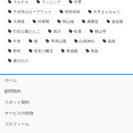
マルナカ
ランニング
中華
千光寺山ロープウェイ
和田珍味
大手まんぢゅう
天満屋
対翠閣
岡山城
廣榮堂
後楽園
打吹公園だんご
旭川
松屋
桃山亭
牛丼
猫
琴弾公園
白鳥神社
福袋
野村
長安八幡宮
香徳園
鳥取
麦のひげ
ホーム
顧問契約
スポット契約
サービスの特徴
プロフィール