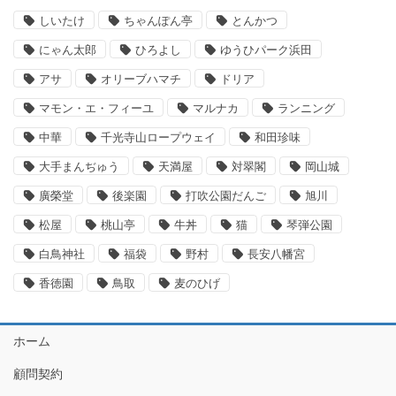
しいたけ
ちゃんぽん亭
とんかつ
にゃん太郎
ひろよし
ゆうひパーク浜田
アサ
オリーブハマチ
ドリア
マモン・エ・フィーユ
マルナカ
ランニング
中華
千光寺山ロープウェイ
和田珍味
大手まんぢゅう
天満屋
対翠閣
岡山城
廣榮堂
後楽園
打吹公園だんご
旭川
松屋
桃山亭
牛丼
猫
琴弾公園
白鳥神社
福袋
野村
長安八幡宮
香徳園
鳥取
麦のひげ
ホーム
顧問契約