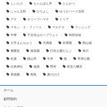
しいたけ
ちゃんぽん亭
とんかつ
にゃん太郎
ひろよし
ゆうひパーク浜田
アサ
オリーブハマチ
ドリア
マモン・エ・フィーユ
マルナカ
ランニング
中華
千光寺山ロープウェイ
和田珍味
大手まんぢゅう
天満屋
対翠閣
岡山城
廣榮堂
後楽園
打吹公園だんご
旭川
松屋
桃山亭
牛丼
猫
琴弾公園
白鳥神社
福袋
野村
長安八幡宮
香徳園
鳥取
麦のひげ
ホーム
顧問契約