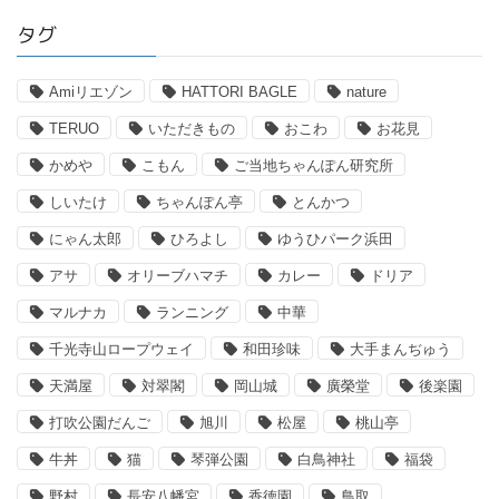
タグ
Amiリエゾン
HATTORI BAGLE
nature
TERUO
いただきもの
おこわ
お花見
かめや
こもん
ご当地ちゃんぽん研究所
しいたけ
ちゃんぽん亭
とんかつ
にゃん太郎
ひろよし
ゆうひパーク浜田
アサ
オリーブハマチ
カレー
ドリア
マルナカ
ランニング
中華
千光寺山ロープウェイ
和田珍味
大手まんぢゅう
天満屋
対翠閣
岡山城
廣榮堂
後楽園
打吹公園だんご
旭川
松屋
桃山亭
牛丼
猫
琴弾公園
白鳥神社
福袋
野村
長安八幡宮
香徳園
鳥取