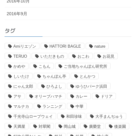
2016年10月
2016年9月
タグ
Amiリエゾン
HATTORI BAGLE
nature
TERUO
いただきもの
おこわ
お花見
かめや
こもん
ご当地ちゃんぽん研究所
しいたけ
ちゃんぽん亭
とんかつ
にゃん太郎
ひろよし
ゆうひパーク浜田
アサ
オリーブハマチ
カレー
ドリア
マルナカ
ランニング
中華
千光寺山ロープウェイ
和田珍味
大手まんぢゅう
天満屋
対翠閣
岡山城
廣榮堂
後楽園