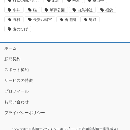
打吹公園だんご
旭川
松屋
桃山亭
牛丼
猫
琴弾公園
白鳥神社
福袋
野村
長安八幡宮
香徳園
鳥取
麦のひげ
ホーム
顧問契約
スポット契約
サービスの特徴
プロフィール
お問い合わせ
プライバシーポリシー
Copyright © 税理士とワインエキスパート|長安孝浩税理士事務所 All