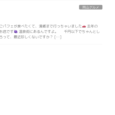
岡山グルメ
ごパフェが食べたくて、湯郷まで行っちゃいました
去年の
お店です
温泉街にあるんですよ。 千円以下でちゃんとし
ろって、最近珍しくないですか？ […]