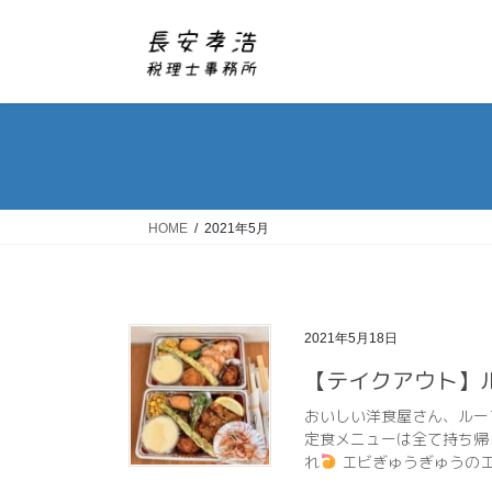
コ
ナ
ン
ビ
テ
ゲ
ン
ー
ツ
シ
へ
ョ
ス
ン
キ
に
ッ
移
HOME
2021年5月
プ
動
2021年5月18日
【テイクアウト】
おいしい洋食屋さん、ルー
定食メニューは全て持ち帰
れ
エビぎゅうぎゅうのエ