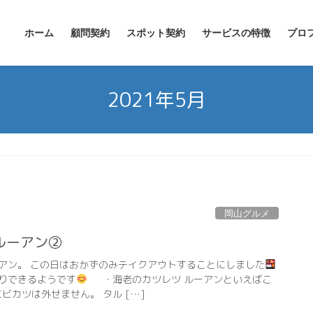
ホーム
顧問契約
スポット契約
サービスの特徴
プロ
2021年5月
岡山グルメ
ルーアン②
アン。 この日はおかずのみテイクアウトすることにしました
りできるようです
・海老のカツレツ ルーアンといえばこ
ビカツは外せません。 タル […]