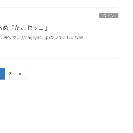
ワイン
らぬ「たこセッコ」
る 長安孝浩(@nagayasu.jp)がシェアした投稿
固
固
1
2
»
定
定
ペ
ペ
ー
ー
ジ
ジ