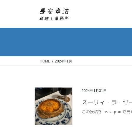
コ
ナ
ン
ビ
テ
ゲ
ン
ー
ツ
シ
へ
ョ
ス
ン
キ
に
ッ
移
HOME
2024年1月
プ
動
2024年1月31日
スーリィ・ラ・セ
この投稿をInstagramで見