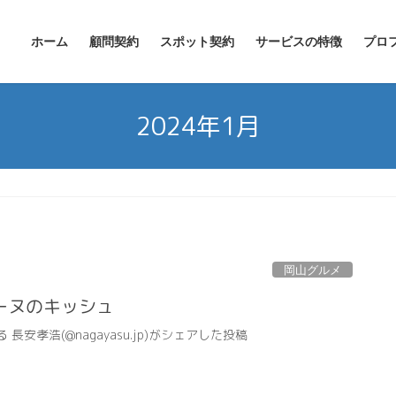
ホーム
顧問契約
スポット契約
サービスの特徴
プロ
2024年1月
岡山グルメ
ーヌのキッシュ
る 長安孝浩(@nagayasu.jp)がシェアした投稿