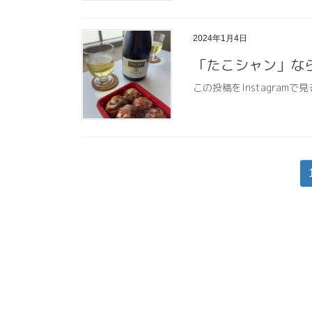
2024年1月4日
「たこシャン」な
この投稿をInstagramで見
投
稿
の
ペ
ー
ジ
送