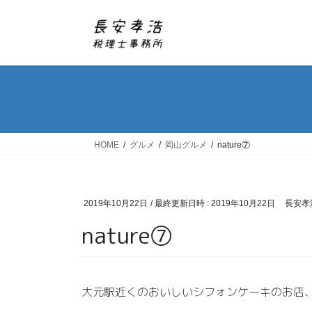
コ
ナ
ン
ビ
テ
ゲ
ン
ー
ツ
シ
へ
ョ
ス
ン
キ
に
ッ
移
HOME
グルメ
岡山グルメ
nature⑦
プ
動
2019年10月22日
/ 最終更新日時 :
2019年10月22日
長安孝
nature⑦
大元駅近くのおいしいシフォンケーキのお店