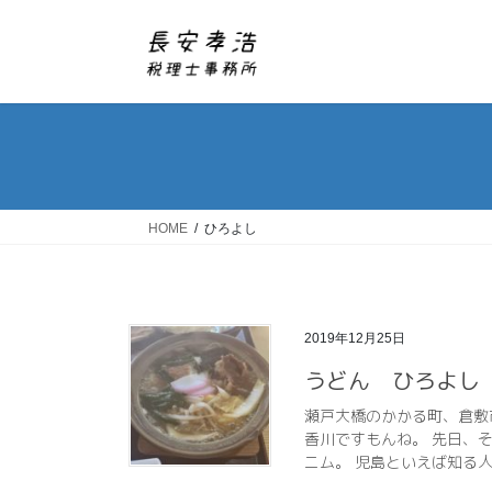
コ
ナ
ン
ビ
テ
ゲ
ン
ー
ツ
シ
へ
ョ
ス
ン
キ
に
ッ
移
HOME
ひろよし
プ
動
2019年12月25日
うどん ひろよし
瀬戸大橋のかかる町、倉敷
香川ですもんね。 先日、
ニム。 児島といえば知る人