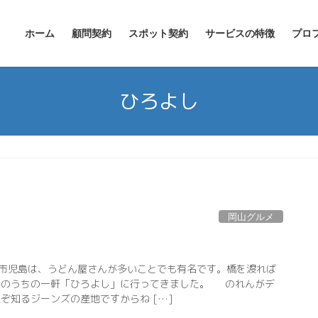
ホーム
顧問契約
スポット契約
サービスの特徴
プロ
ひろよし
岡山グルメ
市児島は、うどん屋さんが多いことでも有名です。橋を渡れば
そのうちの一軒「ひろよし」に行ってきました。 のれんがデ
ぞ知るジーンズの産地ですからね […]