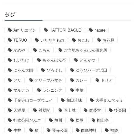
タグ
Amiリエゾン
HATTORI BAGLE
nature
TERUO
いただきもの
おこわ
お花見
かめや
こもん
ご当地ちゃんぽん研究所
しいたけ
ちゃんぽん亭
とんかつ
にゃん太郎
ひろよし
ゆうひパーク浜田
アサ
オリーブハマチ
カレー
ドリア
マルナカ
ランニング
中華
千光寺山ロープウェイ
和田珍味
大手まんぢゅう
天満屋
対翠閣
岡山城
廣榮堂
後楽園
打吹公園だんご
旭川
松屋
桃山亭
牛丼
猫
琴弾公園
白鳥神社
福袋