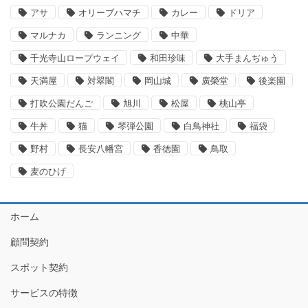
アサ
オリーブハマチ
カレー
ドリア
マルナカ
ランニング
中華
千光寺山ロープウェイ
和田珍味
大手まんぢゅう
天満屋
対翠閣
岡山城
廣榮堂
後楽園
打吹公園だんご
旭川
松屋
桃山亭
牛丼
猫
琴弾公園
白鳥神社
福袋
野村
長安八幡宮
香徳園
鳥取
麦のひげ
ホーム
顧問契約
スポット契約
サービスの特徴