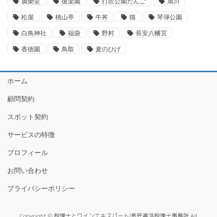
廣榮堂
後楽園
打吹公園だんご
旭川
松屋
桃山亭
牛丼
猫
琴弾公園
白鳥神社
福袋
野村
長安八幡宮
香徳園
鳥取
麦のひげ
ホーム
顧問契約
スポット契約
サービスの特徴
プロフィール
お問い合わせ
プライバシーポリシー
Copyright © 税理士とワインエキスパート|長安孝浩税理士事務所 All