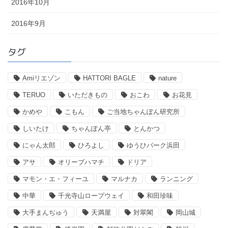
2016年10月
2016年9月
タグ
Amiリエゾン
HATTORI BAGLE
nature
TERUO
いただきもの
おこわ
お花見
かめや
こもん
ご当地ちゃんぽん研究所
しいたけ
ちゃんぽん亭
とんかつ
にゃん太郎
ひろよし
ゆうひパーク浜田
アサ
オリーブハマチ
ドリア
マモン・エ・フィーユ
マルナカ
ランニング
中華
千光寺山ロープウェイ
和田珍味
大手まんぢゅう
天満屋
対翠閣
岡山城