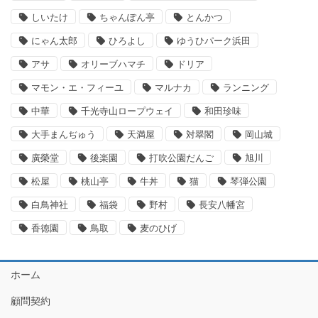
しいたけ
ちゃんぽん亭
とんかつ
にゃん太郎
ひろよし
ゆうひパーク浜田
アサ
オリーブハマチ
ドリア
マモン・エ・フィーユ
マルナカ
ランニング
中華
千光寺山ロープウェイ
和田珍味
大手まんぢゅう
天満屋
対翠閣
岡山城
廣榮堂
後楽園
打吹公園だんご
旭川
松屋
桃山亭
牛丼
猫
琴弾公園
白鳥神社
福袋
野村
長安八幡宮
香徳園
鳥取
麦のひげ
ホーム
顧問契約