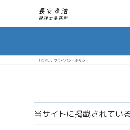
コ
ナ
ン
ビ
テ
ゲ
ン
ー
ツ
シ
へ
ョ
ス
ン
キ
に
ッ
移
HOME
プライバシーポリシー
プ
動
当サイトに掲載されてい