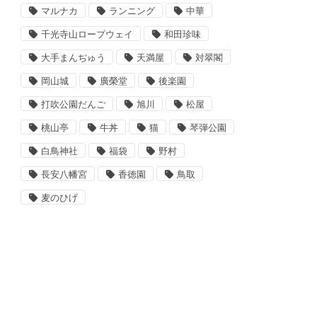
マルナカ
ランニング
中華
千光寺山ロープウェイ
和田珍味
大手まんぢゅう
天満屋
対翠閣
岡山城
廣榮堂
後楽園
打吹公園だんご
旭川
松屋
桃山亭
牛丼
猫
琴弾公園
白鳥神社
福袋
野村
長安八幡宮
香徳園
鳥取
麦のひげ