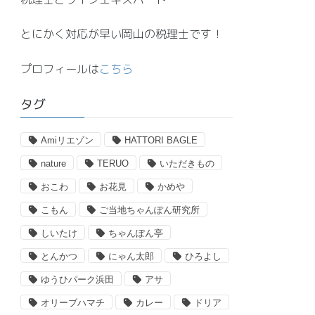
とにかく対応が早い岡山の税理士です！
プロフィールは
こちら
タグ
Amiリエゾン
HATTORI BAGLE
nature
TERUO
いただきもの
おこわ
お花見
かめや
こもん
ご当地ちゃんぽん研究所
しいたけ
ちゃんぽん亭
とんかつ
にゃん太郎
ひろよし
ゆうひパーク浜田
アサ
オリーブハマチ
カレー
ドリア